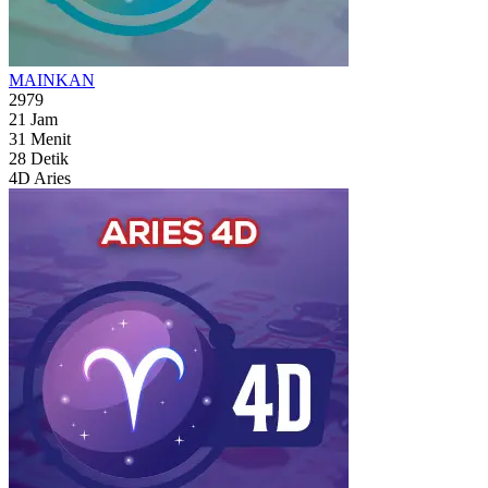
MAINKAN
2979
21
Jam
31
Menit
26
Detik
4D Aries