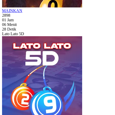
MAINKAN
2898
01
Jam
06
Menit
26
Detik
Lato Lato 5D