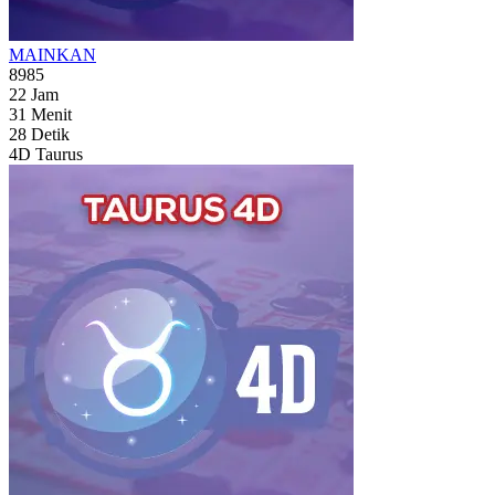
MAINKAN
8985
22
Jam
31
Menit
26
Detik
4D Taurus