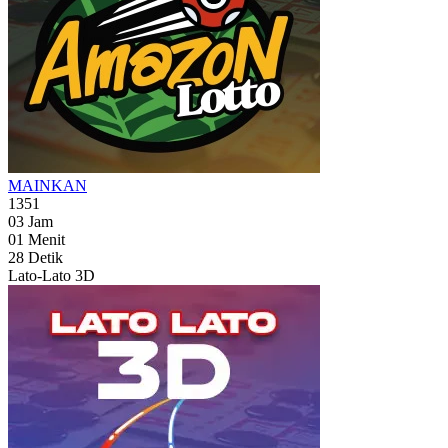
MAINKAN
1351
03
Jam
01
Menit
26
Detik
Lato-Lato 3D