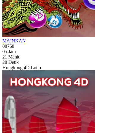
MAINKAN
08768
05
Jam
21
Menit
26
Detik
Hongkong 4D Lotto