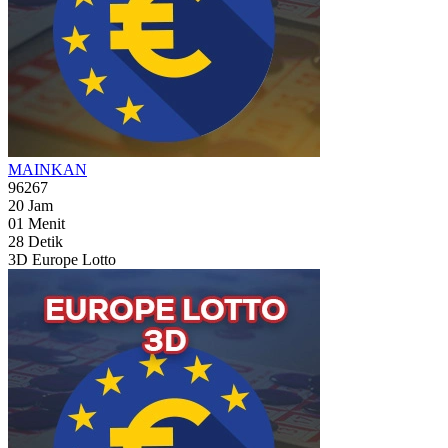
MAINKAN
96267
20
Jam
01
Menit
26
Detik
3D Europe Lotto