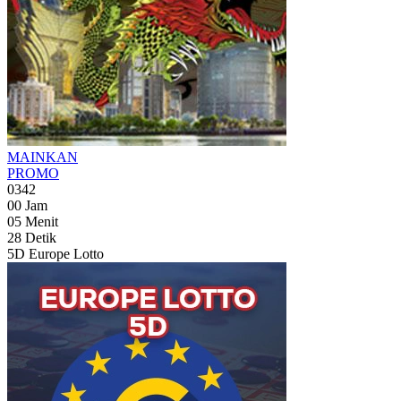
MAINKAN
PROMO
0342
00
Jam
05
Menit
26
Detik
5D Europe Lotto