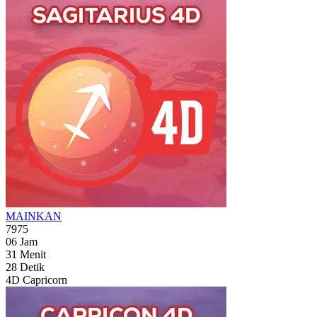
MAINKAN
7975
06
Jam
31
Menit
26
Detik
4D Capricorn