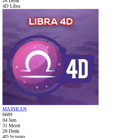
26
Detik
4D Libra
MAINKAN
6689
04
Jam
31
Menit
26
Detik
4D Scorpio